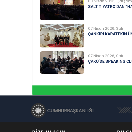
08 Nisan 2026, Çarşa
SALT TIYATRO’DAN “H
07 Nisan 2026, Salı
ÇANKIRI KARATEKIN Ü
07 Nisan 2026, Salı
ÇAKÜ’DE SPEAKING CL
CUMHURBAŞKANLIĞI