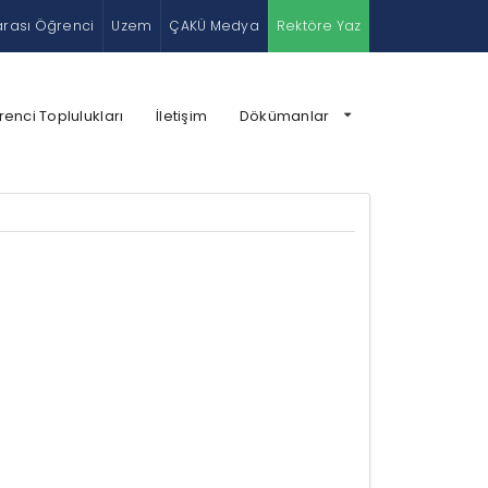
arası Öğrenci
Uzem
ÇAKÜ Medya
Rektöre Yaz
enci Toplulukları
İletişim
Dökümanlar