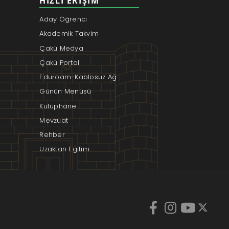
HIZLI ERIŞIM
Aday Öğrenci
Akademik Takvim
Çakü Medya
Çakü Portal
Eduroam-Kablosuz Ağ
Günün Menüsü
Kütüphane
Mevzuat
Rehber
Uzaktan Eğitim