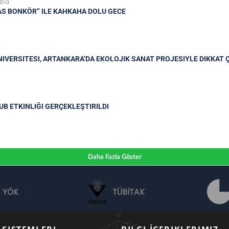
mba
AS BONKÖR” ILE KAHKAHA DOLU GECE
NIVERSITESI, ARTANKARA’DA EKOLOJIK SANAT PROJESIYLE DIKKAT 
UB ETKINLIĞI GERÇEKLEŞTIRILDI
Daha Fazla Göster
YÖK
TÜBİTAK