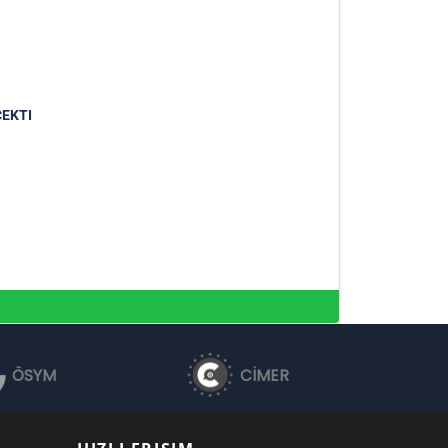
ÇEKTI
ÖSYM
CİMER