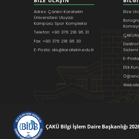
BİZE ULAŞIN
BILGI
Adres: Çankırı Karatekin
Bize Ul
Üniversitesi Uluyazı
Bologn
Kampüsü Spor Kompleksi
Komisy
Telefon: +90 376 218 95 31
ÇAKÜAV
Fax: +90 376 218 95 30
Elektro
E-Posta: sks@karatekin.edu.tr
Sistemi
E-Posta
Etik Ku
Öğrenci
Websit
ÇAKÜ Bilgi İşlem Daire Başkanlığı 202