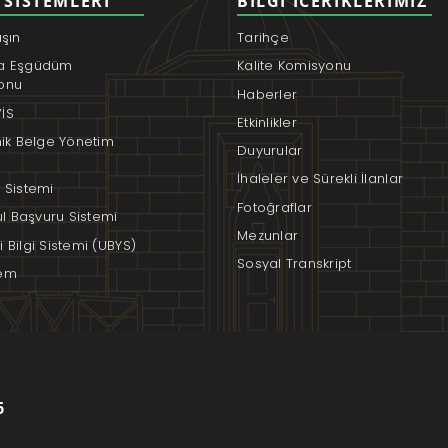
 SISTEMLERI
BILGI İCERIKLERIMIZ
aşın
Tarihçe
a Eşgüdüm
Kalite Komisyonu
onu
Haberler
İS
Etkinlikler
nik Belge Yönetim
Duyurular
İhaleler ve Sürekli İlanlar
 Sistemi
Fotoğraflar
rul Başvuru Sistemi
Mezunlar
 Bilgi Sistemi (UBYS)
Sosyal Transkript
em
6