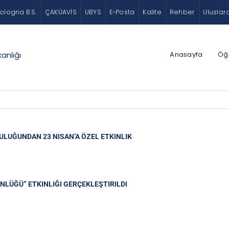
ologna B.S.
ÇAKÜAVİS
UBYS
E-Posta
Kalite
Rehber
Uluslar
Anasayfa
Öğr
anlığı
ULUĞUNDAN 23 NISAN’A ÖZEL ETKINLIK
ÜNLÜĞÜ” ETKINLIĞI GERÇEKLEŞTIRILDI