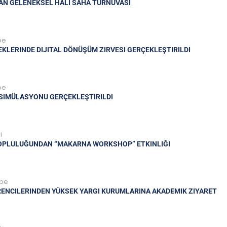
AN GELENEKSEL HALI SAHA TURNUVASI
be
KLERINDE DIJITAL DÖNÜŞÜM ZIRVESI GERÇEKLEŞTIRILDI
be
 SIMÜLASYONU GERÇEKLEŞTIRILDI
i
OPLULUĞUNDAN “MAKARNA WORKSHOP” ETKINLIĞI
mbe
RENCILERINDEN YÜKSEK YARGI KURUMLARINA AKADEMIK ZIYARET