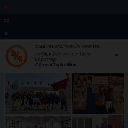
ÇANKIRI KARATEKİN ÜNİVERSİTESİ
Sağlık, Kültür Ve Spor Daire
Başkanlığı
Öğrenci Toplulukları