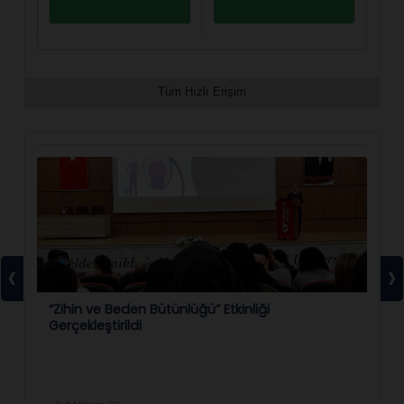
Tüm Hızlı Erişim
‹
›
el
“Zihin ve Beden Bütünlüğü” Etkinliği
Ta
Gerçekleştirildi
Tu