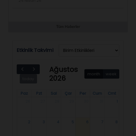
24 Nisan 26
2
Tüm Haberler
Etkinlik Takvimi
Ağustos
month
week
2026
today
Paz
Pzt
Sal
Çar
Per
Cum
Cmt
26
27
28
29
30
31
1
2
3
4
5
6
7
8