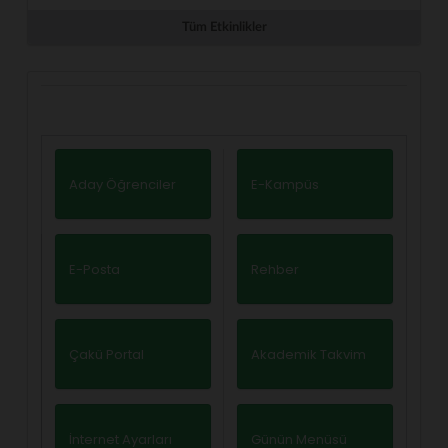
Tüm Etkinlikler
Aday Öğrenciler
E-Kampüs
E-Posta
Rehber
Çakü Portal
Akademik Takvim
İnternet Ayarları
Günün Menüsü