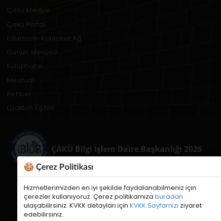
Çakü Medya
Çakü Portal
Eduroam-Kablosuz Ağ
Günün Menüsü
Kütüphane
Mevzuat
Rehber
Uzaktan Eğitim
ÇAKÜ Bilgi İşlem Daire Başkanlığı 2026
🍪 Çerez Politikası
Hizmetlerimizden en iyi şekilde faydalanabilmeniz için
çerezler kullanıyoruz. Çerez politikamıza
buradan
ulaşabilirsiniz. KVKK detayları için
KVKK Sayfamızı
ziyaret
edebilirsiniz.