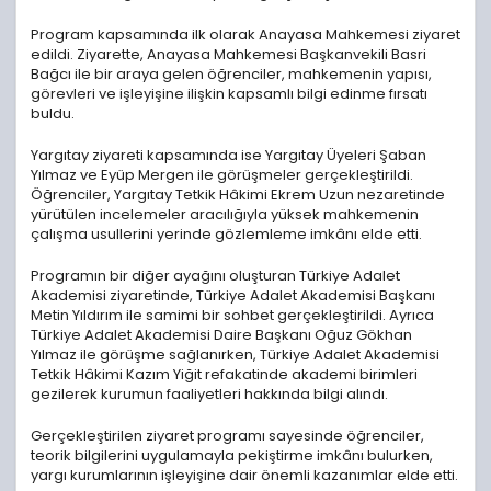
Program kapsamında ilk olarak Anayasa Mahkemesi ziyaret
edildi. Ziyarette, Anayasa Mahkemesi Başkanvekili Basri
Bağcı ile bir araya gelen öğrenciler, mahkemenin yapısı,
görevleri ve işleyişine ilişkin kapsamlı bilgi edinme fırsatı
buldu.
Yargıtay ziyareti kapsamında ise Yargıtay Üyeleri Şaban
Yılmaz ve Eyüp Mergen ile görüşmeler gerçekleştirildi.
Öğrenciler, Yargıtay Tetkik Hâkimi Ekrem Uzun nezaretinde
yürütülen incelemeler aracılığıyla yüksek mahkemenin
çalışma usullerini yerinde gözlemleme imkânı elde etti.
Programın bir diğer ayağını oluşturan Türkiye Adalet
Akademisi ziyaretinde, Türkiye Adalet Akademisi Başkanı
Metin Yıldırım ile samimi bir sohbet gerçekleştirildi. Ayrıca
Türkiye Adalet Akademisi Daire Başkanı Oğuz Gökhan
Yılmaz ile görüşme sağlanırken, Türkiye Adalet Akademisi
Tetkik Hâkimi Kazım Yiğit refakatinde akademi birimleri
gezilerek kurumun faaliyetleri hakkında bilgi alındı.
Gerçekleştirilen ziyaret programı sayesinde öğrenciler,
teorik bilgilerini uygulamayla pekiştirme imkânı bulurken,
yargı kurumlarının işleyişine dair önemli kazanımlar elde etti.