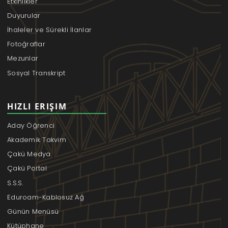
Etkinlikler
Duyurular
İhaleler ve Sürekli İlanlar
Fotoğraflar
Mezunlar
Sosyal Transkript
HIZLI ERIŞIM
Aday Öğrenci
Akademik Takvim
Çakü Medya
Çakü Portal
S.S.S.
Eduroam-Kablosuz Ağ
Günün Menüsü
Kütüphane