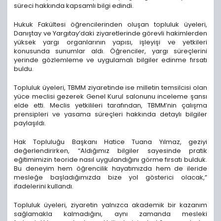
süreci hakkında kapsamlı bilgi edindi.
Hukuk Fakültesi öğrencilerinden oluşan topluluk üyeleri,
Danıştay ve Yargıtay’daki ziyaretlerinde görevli hakimlerden
yüksek yargı organlarının yapısı, işleyişi ve yetkileri
konusunda sunumlar aldı. Öğrenciler, yargı süreçlerini
yerinde gözlemleme ve uygulamalı bilgiler edinme fırsatı
buldu.
Topluluk üyeleri, TBMM ziyaretinde ise milletin temsilcisi olan
yüce meclisi gezerek Genel Kurul salonunu inceleme şansı
elde etti. Meclis yetkilileri tarafından, TBMM’nin çalışma
prensipleri ve yasama süreçleri hakkında detaylı bilgiler
paylaşıldı.
Hak Topluluğu Başkanı Hatice Tuana Yılmaz, geziyi
değerlendirirken, “Aldığımız bilgiler sayesinde pratik
eğitimimizin teoride nasıl uygulandığını görme fırsatı bulduk.
Bu deneyim hem öğrencilik hayatımızda hem de ileride
mesleğe başladığımızda bize yol gösterici olacak,”
ifadelerini kullandı.
Topluluk üyeleri, ziyaretin yalnızca akademik bir kazanım
sağlamakla kalmadığını, aynı zamanda mesleki